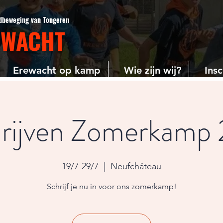
gdbeweging van Tongeren
EWACHT
Erewacht op kamp
Wie zijn wij?
Insc
hrijven Zomerkamp
19/7-29/7
  |  
Neufchâteau
Schrijf je nu in voor ons zomerkamp!