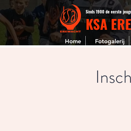
Sinds 1900 de eerste jeu
KSA ER
Home
Fotogalerij
Insc