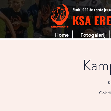
Sinds 1900 de eerste jeu
KSA ER
Home
Fotogalerij
Kamp
K
Ook di