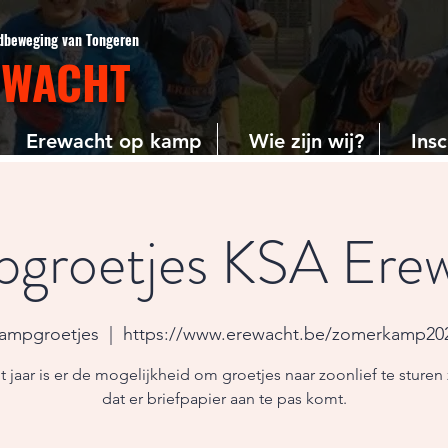
gdbeweging van Tongeren
EWACHT
Erewacht op kamp
Wie zijn wij?
Insc
groetjes KSA Ere
ampgroetjes
  |  
https://www.erewacht.be/zomerkamp20
t jaar is er de mogelijkheid om groetjes naar zoonlief te sturen
dat er briefpapier aan te pas komt.